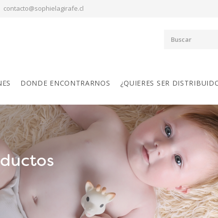
contacto@sophielagirafe.cl
NES
DONDE ENCONTRARNOS
¿QUIERES SER DISTRIBUID
oductos