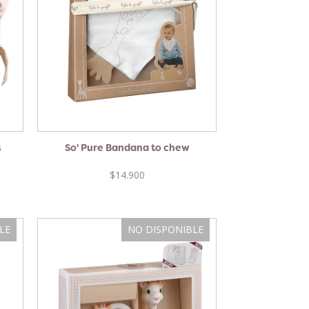
s
So' Pure Bandana to chew
$14.900
LE
NO DISPONIBLE