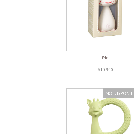
Pie
$10.900
NO DISPONIB