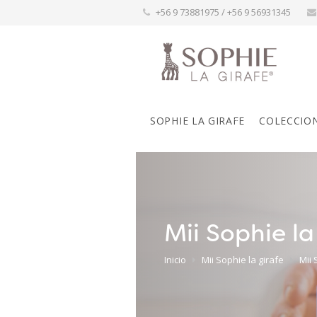
+56 9 73881975 / +56 9 56931345
SOPHIE LA GIRAFE
COLECCIO
Mii Sophie l
Inicio
Mii Sophie la girafe
Mii 