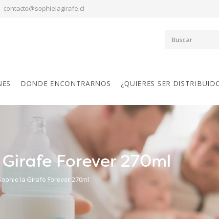
contacto@sophielagirafe.cl
NES
DONDE ENCONTRARNOS
¿QUIERES SER DISTRIBUID
a Girafe Forever 270ml
Sophie la Girafe Forever 270ml