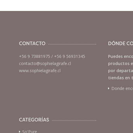
CONTACTO
DÓNDE C
+56 9 73881975
/
+56 9 56931345
Puedes enco
contacto@sophielagirafe.cl
productos e
www.sophielagirafe.cl
por departa
tiendas en t
Donde enc
CATEGORÍAS
So'Pure