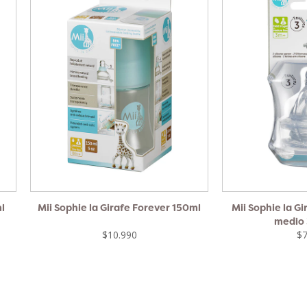
ml
Mii Sophie la Girafe Forever 150ml
Mii Sophie la Gi
medio 
$10.990
$7